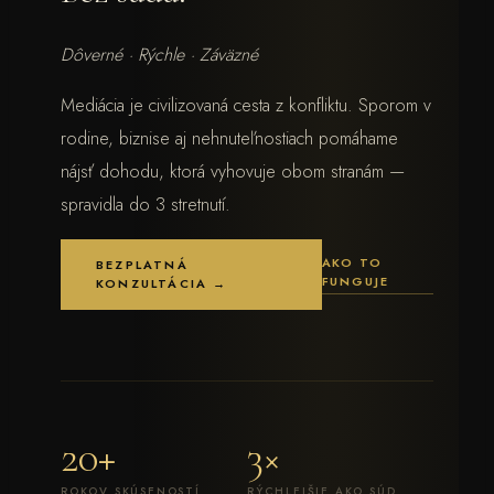
Dôverné · Rýchle · Záväzné
Mediácia je civilizovaná cesta z konfliktu. Sporom v
rodine, biznise aj nehnuteľnostiach pomáhame
nájsť dohodu, ktorá vyhovuje obom stranám —
spravidla do 3 stretnutí.
AKO TO
BEZPLATNÁ
FUNGUJE
KONZULTÁCIA →
20+
3×
ROKOV SKÚSENOSTÍ
RÝCHLEJŠIE AKO SÚD