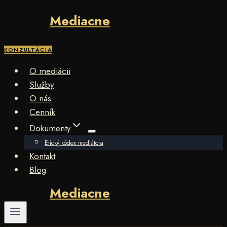
Mediacne
Skip
to
content
KONZULTÁCIA
O mediácii
Služby
O nás
Cenník
Dokumenty
Etický kódex mediátora
Kontakt
Blog
Mediacne