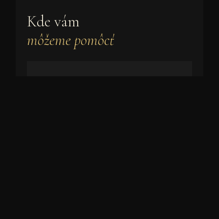
Kde vám
môžeme pomôcť
01
Rodinná mediácia
Rozvod, rozchod, starostlivosť o deti,
výživné, dedičské spory. Citlivý prístup v
emocionálne náročných situáciách.
VIAC INFORMÁCIÍ →