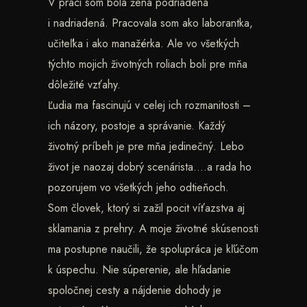
V práci som bola žena podriadená
i nadriadená. Pracovala som ako laborantka,
učiteľka i ako manažérka. Ale vo všetkých
týchto mojich životných roliach boli pre mňa
dôležité vzťahy.
Ľudia ma fascinujú v celej ich rozmanitosti –
ich názory, postoje a správanie. Každý
životný príbeh je pre mňa jedinečný. Lebo
život je naozaj dobrý scenárista….a rada ho
pozorujem vo všetkých jeho odtieňoch.
Som človek, ktorý si zažil pocit víťazstva aj
sklamania z prehry. A moje životné skúsenosti
ma postupne naučili, že spolupráca je kľúčom
k úspechu. Nie súperenie, ale hľadanie
spoločnej cesty a nájdenie dohody je