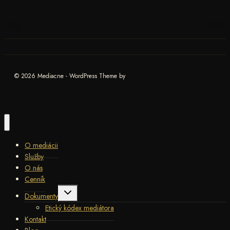
© 2026 Mediacne - WordPress Theme by
O mediácii
Služby
O nás
Cenník
Toggle
Dokumenty
child
menu
Etický kódex mediátora
Kontakt