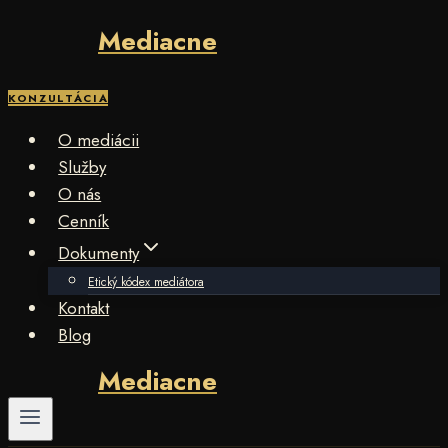
Mediacne
Skip
to
content
KONZULTÁCIA
O mediácii
Služby
O nás
Cenník
Dokumenty
Etický kódex mediátora
Kontakt
Blog
Mediacne