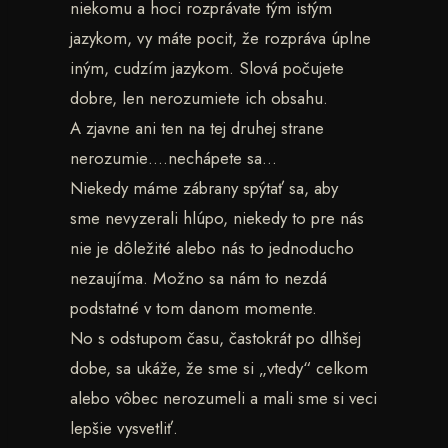
niekomu a hoci rozprávate tým istým
jazykom, vy máte pocit, že rozpráva úplne
iným, cudzím jazykom. Slová počujete
dobre, len nerozumiete ich obsahu.
A zjavne ani ten na tej druhej strane
nerozumie….nechápete sa…
Niekedy máme zábrany spýtať sa, aby
sme nevyzerali hlúpo, niekedy to pre nás
nie je dôležité alebo nás to jednoducho
nezaujíma. Možno sa nám to nezdá
podstatné v tom danom momente.
No s odstupom času, častokrát po dlhšej
dobe, sa ukáže, že sme si „vtedy“ celkom
alebo vôbec nerozumeli a mali sme si veci
lepšie vysvetliť.