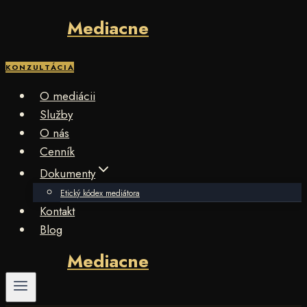
Mediacne
Skip
to
content
KONZULTÁCIA
O mediácii
Služby
O nás
Cenník
Dokumenty
Etický kódex mediátora
Kontakt
Blog
Mediacne