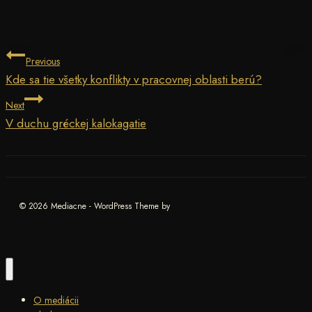
Navigácia
Previous
Kde sa tie všetky konflikty v pracovnej oblasti berú?
v
Next
článku
V duchu gréckej kalokagatie
© 2026 Mediacne - WordPress Theme by
O mediácii