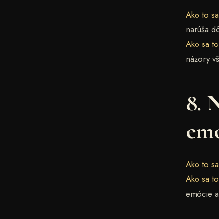
Ako to sa
narúša dô
Ako sa t
názory vš
8. 
emó
Ako to sa
Ako sa t
emócie a 