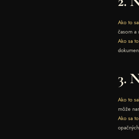
2. 
Ako to sa
časom a 
Ako sa t
dokumenty
3. 
Ako to sa
môže naru
Ako sa t
opačných