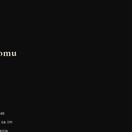
tomu
čas
 sa im
ania