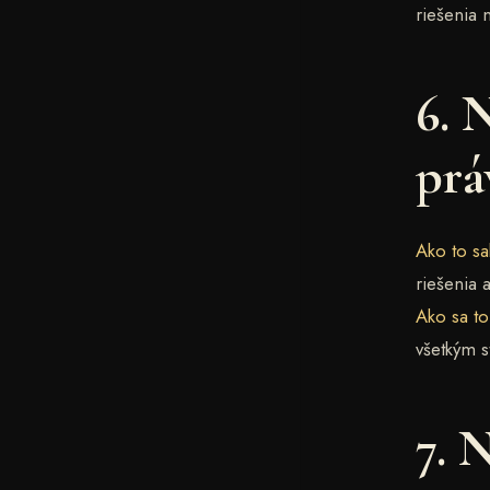
riešenia 
6. 
prá
Ako to sa
riešenia 
Ako sa t
všetkým 
7. 