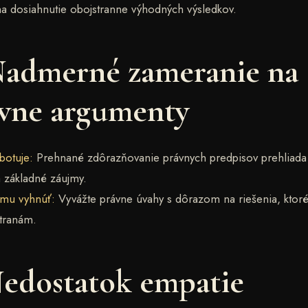
na dosiahnutie obojstranne výhodných výsledkov.
Nadmerné zameranie na
vne argumenty
botuje:
Prehnané zdôrazňovanie právnych predpisov prehliada 
a základné záujmy.
omu vyhnúť:
Vyvážte právne úvahy s dôrazom na riešenia, ktor
stranám.
Nedostatok empatie