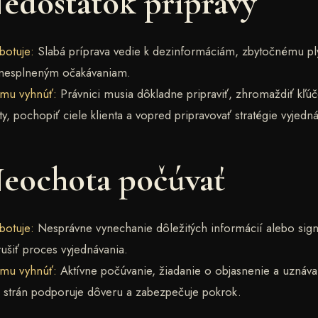
Nedostatok prípravy
botuje:
Slabá príprava vedie k dezinformáciám, zbytočnému pl
nesplneným očakávaniam.
omu vyhnúť:
Právnici musia dôkladne pripraviť, zhromaždiť kľú
, pochopiť ciele klienta a vopred pripravovať stratégie vyjedná
Neochota počúvať
botuje:
Nesprávne vynechanie dôležitých informácií alebo sign
šiť proces vyjednávania.
omu vyhnúť:
Aktívne počúvanie, žiadanie o objasnenie a uznáva
 strán podporuje dôveru a zabezpečuje pokrok.