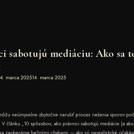
ci sabotujú mediáciu: Ako sa 
ť
14. marca 2025
14. marca 2025
 môžu neúmyselne zbytočne narušiť proces riešenia sporov po
 V článku „10 spôsobov, ako právnici sabotujú mediácie (a ako
 sa zaoberáme bežnými chybami — ako sú nerealistické očakáv