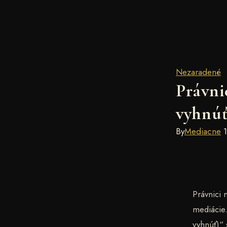
Nezaradené
Právni
vyhnú
By
Mediacne
Právnici
mediácie.
vyhnúť)“