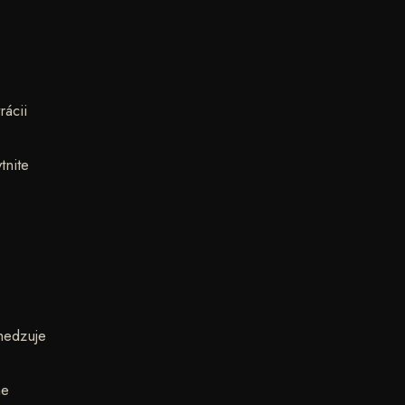
rácii
tnite
medzuje
ne