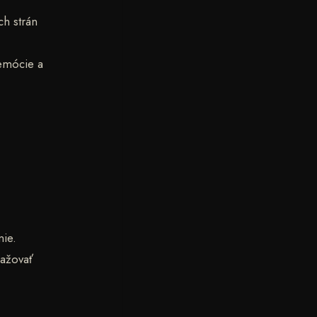
h strán
 emócie a
nie.
nažovať