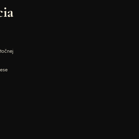
cia
točnej
cese