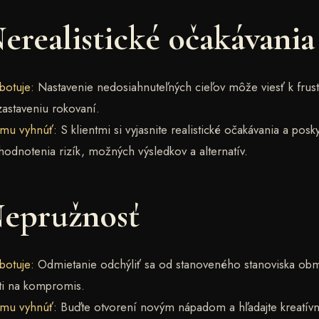
Nerealistické očakávania
botuje:
Nastavenie nedosiahnuteľných cieľov môže viesť k frust
 zastaveniu rokovaní.
omu vyhnúť:
S klientmi si vyjasnite realistické očakávania a posky
odnotenia rizík, možných výsledkov a alternatív.
Nepružnosť
botuje:
Odmietanie odchýliť sa od stanoveného stanoviska ob
sti na kompromis.
omu vyhnúť:
Buďte otvorení novým nápadom a hľadajte kreatív