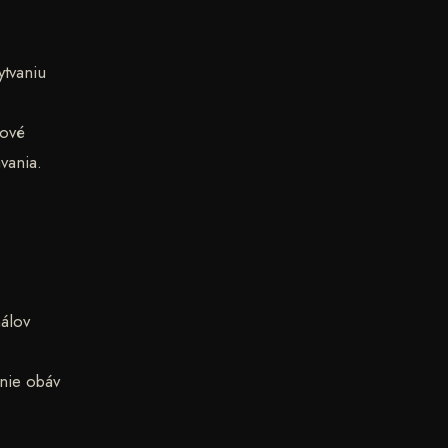
ytvaniu
čové
vania.
álov
nie obáv