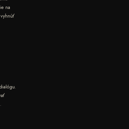
ie na
a vyhnúť
dialógu.
vať
.