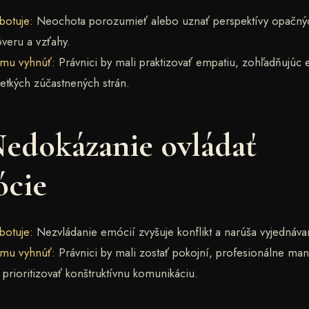
botuje:
Neochota porozumieť alebo uznať perspektívy opačnýc
veru a vzťahy.
omu vyhnúť:
Právnici by mali praktizovať empatiu, zohľadňujúc
etkých zúčastnených strán.
Nedokázanie ovládať
cie
botuje:
Nezvládanie emócií zvyšuje konflikt a narúša vyjednáva
omu vyhnúť:
Právnici by mali zostať pokojní, profesionálne ma
prioritizovať konštruktívnu komunikáciu.