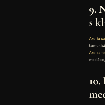
9. 
s k
Ako to sa
komuniká
Ako sa t
mediácie,
10.
med