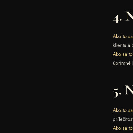
4. 
Ako to sa
klienta a
Ako sa t
úprimné h
5. 
Ako to sa
príležito
Ako sa t