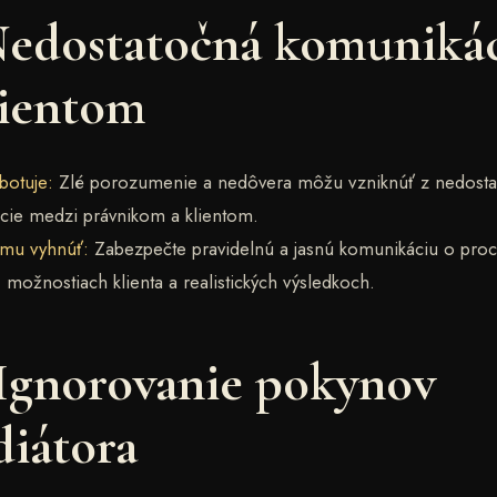
Nedostatočná komuniká
lientom
botuje:
Zlé porozumenie a nedôvera môžu vzniknúť z nedosta
cie medzi právnikom a klientom.
omu vyhnúť:
Zabezpečte pravidelnú a jasnú komunikáciu o pro
 možnostiach klienta a realistických výsledkoch.
 Ignorovanie pokynov
iátora