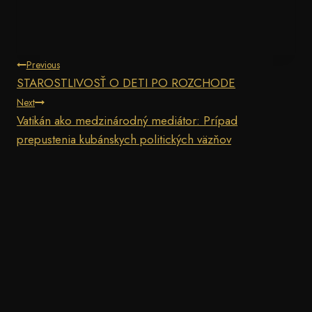
Navigácia
Previous
STAROSTLIVOSŤ O DETI PO ROZCHODE
v
Next
Vatikán ako medzinárodný mediátor: Prípad
článku
prepustenia kubánskych politických väzňov